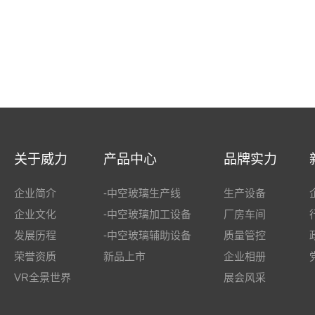
关于威力
产品中心
品牌实力
企业简介
-中空玻璃生产线
生产设备
企业文化
-中空玻璃加工设备
厂房车间
发展历程
-中空玻璃辅助设备
质量管控
荣誉资质
新品上市
企业相册
VR全景世界
展会风采