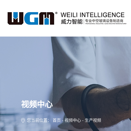
视频中心
您当前位置：
首页
-
视频中心
- 生产视频