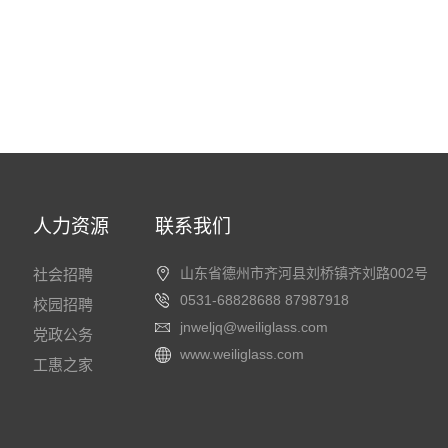
人力资源
联系我们
山东省德州市齐河县刘桥镇齐刘路002号
社会招聘
0531-68828688 87987918
校园招聘
jnweljq@weiliglass.com
党政公务
www.weiliglass.com
工惠之家